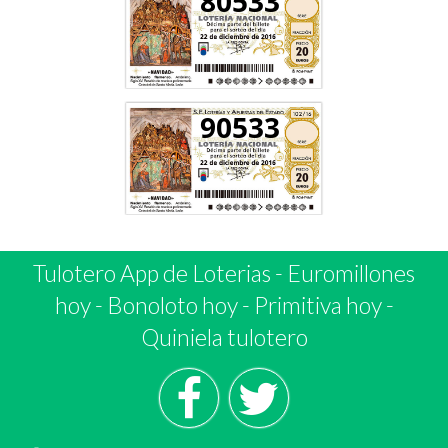
80533
90533
Tulotero App de Loterias
-
Euromillones
hoy
-
Bonoloto hoy
-
Primitiva hoy
-
Quiniela tulotero