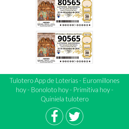
80565
90565
Tulotero App de Loterias
-
Euromillones
hoy
-
Bonoloto hoy
-
Primitiva hoy
-
Quiniela tulotero