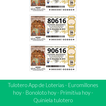
80616
90616
Tulotero App de Loterias
-
Euromillones
hoy
-
Bonoloto hoy
-
Primitiva hoy
-
Quiniela tulotero