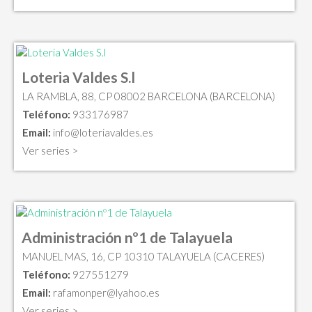
Loteria Valdes S.l
LA RAMBLA, 88, CP 08002 BARCELONA (BARCELONA)
Teléfono:
933176987
Email:
info@loteriavaldes.es
Ver series >
Administración nº1 de Talayuela
MANUEL MAS, 16, CP 10310 TALAYUELA (CACERES)
Teléfono:
927551279
Email:
rafamonper@lyahoo.es
Ver series >