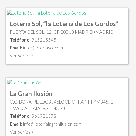
Lotería Sol, “la Lotería de Los Gordos”
PUERTA DEL SOL, 12, CP 28013 MADRID (MADRID)
Teléfono:
915215545
Email:
info@loteriasol.com
Ver series >
La Gran Ilusión
C.C. BONAIRE,LOCB346LOCB,CTRA NIII KM345, CP
46960 ALDAIA (VALENCIA)
Teléfono:
961921378
Email:
info@loterialagranilusion.com
Ver series >