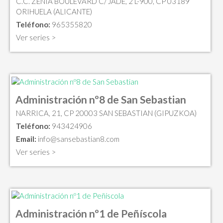
C.C. ZENIA BOULEVARD C/ JADE, 2 L-900, CP 03189
ORIHUELA (ALICANTE)
Teléfono:
965355820
Ver series >
Administración nº8 de San Sebastian
NARRICA, 21, CP 20003 SAN SEBASTIAN (GIPUZKOA)
Teléfono:
943424906
Email:
info@sansebastian8.com
Ver series >
Administración nº1 de Peñíscola