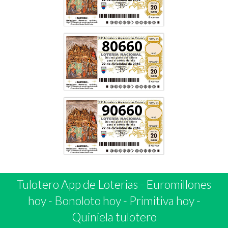
80660
90660
Tulotero App de Loterias
-
Euromillones
hoy
-
Bonoloto hoy
-
Primitiva hoy
-
Quiniela tulotero