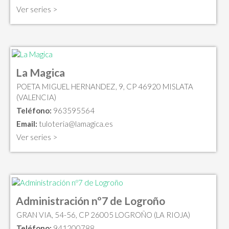
Ver series >
La Magica
POETA MIGUEL HERNANDEZ, 9, CP 46920 MISLATA
(VALENCIA)
Teléfono:
963595564
Email:
tuloteria@lamagica.es
Ver series >
Administración nº7 de Logroño
GRAN VIA, 54-56, CP 26005 LOGROÑO (LA RIOJA)
Teléfono:
941200788