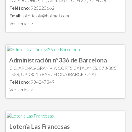
TOLEDO OHIO, 11, CP 45001 TOLEDO (TOLEDO)
Teléfono:
925220662
Email:
loterialola@hotmail.com
Ver series >
Administración nº336 de Barcelona
C.C. ARENAS-GRAN VIA CORTS CATALANES, 373-385
LS28, CP 08015 BARCELONA (BARCELONA)
Teléfono:
934247349
Ver series >
Lotería Las Francesas