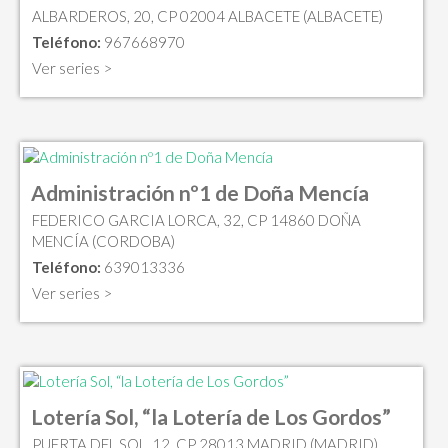
ALBARDEROS, 20, CP 02004 ALBACETE (ALBACETE)
Teléfono:
967668970
Ver series >
Administración nº1 de Doña Mencía
FEDERICO GARCIA LORCA, 32, CP 14860 DOÑA
MENCÍA (CORDOBA)
Teléfono:
639013336
Ver series >
Lotería Sol, “la Lotería de Los Gordos”
PUERTA DEL SOL, 12, CP 28013 MADRID (MADRID)