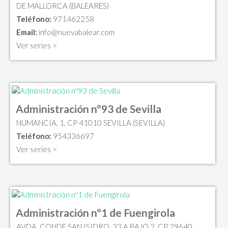
DE MALLORCA (BALEARES)
Teléfono:
971462258
Email:
info@nuevabalear.com
Ver series >
Administración nº93 de Sevilla
NUMANCIA, 1, CP 41010 SEVILLA (SEVILLA)
Teléfono:
954336697
Ver series >
Administración nº1 de Fuengirola
AVDA. CONDE SAN ISIDRO, 33 A BAJO 2, CP 29640