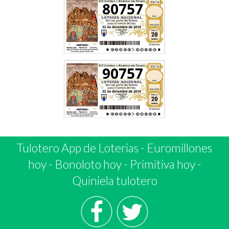
80757
90757
Tulotero App de Loterias
-
Euromillones
hoy
-
Bonoloto hoy
-
Primitiva hoy
-
Quiniela tulotero