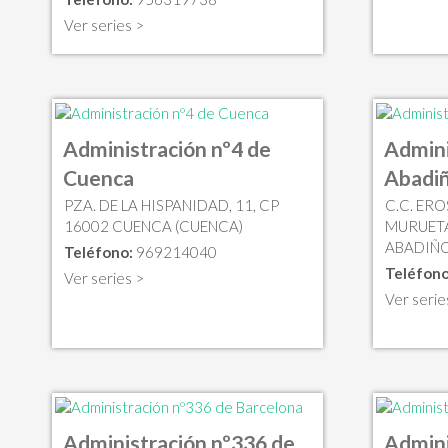
Ver series >
Administración nº4 de
Admini
Cuenca
Abadi
PZA. DE LA HISPANIDAD, 11, CP
C.C. ER
16002 CUENCA (CUENCA)
MURUETA,
ABADIÑO
Teléfono:
969214040
Teléfono
Ver series >
Ver serie
Administración nº336 de
Admini