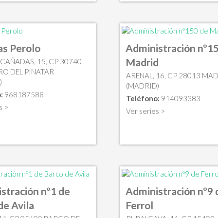
as Perolo
Administración nº1
Madrid
 CAÑADAS, 15, CP 30740
RO DEL PINATAR
ARENAL, 16, CP 28013 MA
)
(MADRID)
:
968187588
Teléfono:
914093383
s >
Ver series >
stración nº1 de
Administración nº9 
de Avila
Ferrol