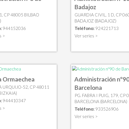
Badajoz
1, CP 48005 BILBAO
GUARDIA CIVIL, 1 D, CP 06
)
BADAJOZ (BADAJOZ)
:
944152036
Teléfono:
924221713
s >
Ver series >
ia Ormaechea
Administración nº90
Barcelona
 URQUIJO-52, CP 48011
BIZKAIA)
PG. FABRA I PUIG, 179, CP 
:
944410347
BARCELONA (BARCELONA)
s >
Teléfono:
933526906
Ver series >