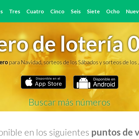
s
Tres
Cuatro
Cinco
Seis
Siete
Ocho
Nuev
ro de lotería 
ero
para Navidad, sorteos de los Sábados y sorteos de los
Buscar más números
nible en los siguientes
puntos de 