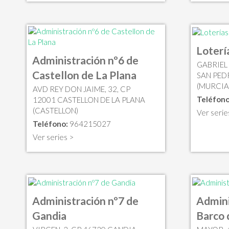
Loterí
Administración nº6 de
GABRIEL
Castellon de La Plana
SAN PED
(MURCIA
AVD REY DON JAIME, 32, CP
Teléfono
12001 CASTELLON DE LA PLANA
(CASTELLON)
Ver serie
Teléfono:
964215027
Ver series >
Administración nº7 de
Admini
Gandia
Barco 