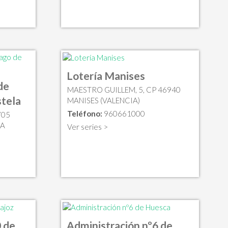
Lotería Manises
de
MAESTRO GUILLEM, 5, CP 46940
tela
MANISES (VALENCIA)
Teléfono:
960661000
705
LA
Ver series >
 de
Administración nº6 de