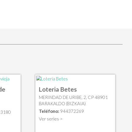
de
Loteria Betes
MERINDAD DE URIBE, 2, CP 48901
BARAKALDO (BIZKAIA)
Teléfono:
944372269
03180
Ver series >