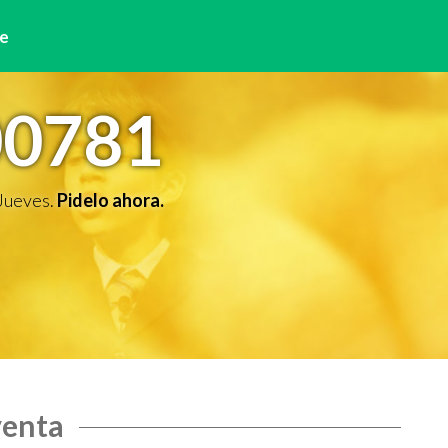
e
00781
 Jueves.
Pidelo ahora.
venta