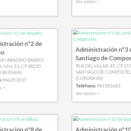
Ver series >
stración nº2 de
Administración nº3 
ño
Santiago de Compos
OSKI ABADIÑO BARRIO
RUA DEL VILLAR, 85, CP 15
 S/N L-11, CP 48220
SANTIAGO DE COMPOSTE
 (BIZKAIA)
(CORUÑA (A))
:
946203037
Teléfono:
981585683
s >
Ver series >
stración nº8 de
Administración nº10