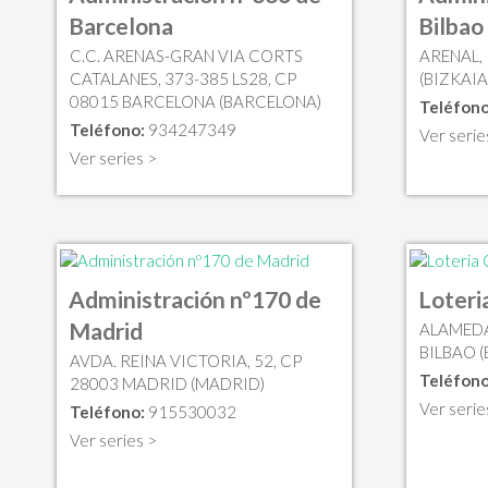
Barcelona
Bilbao
C.C. ARENAS-GRAN VIA CORTS
ARENAL, 
CATALANES, 373-385 LS28, CP
(BIZKAIA
08015 BARCELONA (BARCELONA)
Teléfono
Teléfono:
934247349
Ver serie
Ver series >
Administración nº170 de
Loter
Madrid
ALAMEDA
BILBAO (
AVDA. REINA VICTORIA, 52, CP
Teléfono
28003 MADRID (MADRID)
Ver serie
Teléfono:
915530032
Ver series >