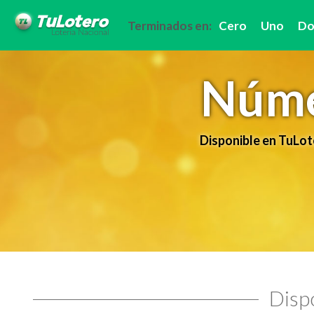
Terminados en:
Cero
Uno
Do
Núme
Disponible en TuLot
Dispo