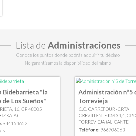
Lista de
Administraciones
Conoce los puntos donde podrás adquirir tu décimo
No garantizamos la disponibilidad del mismo
a Bidebarrieta "la
Administración nº5 
 de Los Sueños"
Torrevieja
IETA, 16, CP 48005
C.C. CARREFOUR -CRTA
BIZKAIA)
CREVILLENTE KM 34,4, CP 
TORREVIEJA (ALICANTE)
:
944154652
Teléfono:
966706063
s >