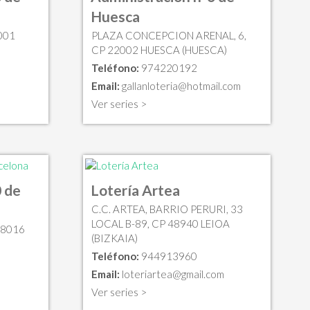
Huesca
001
PLAZA CONCEPCION ARENAL, 6,
CP 22002 HUESCA (HUESCA)
Teléfono:
974220192
Email:
gallanloteria@hotmail.com
Ver series >
 de
Lotería Artea
C.C. ARTEA, BARRIO PERURI, 33
LOCAL B-89, CP 48940 LEIOA
08016
(BIZKAIA)
Teléfono:
944913960
Email:
loteriartea@gmail.com
Ver series >