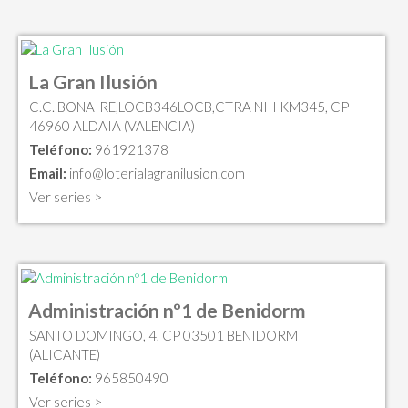
La Gran Ilusión
C.C. BONAIRE,LOCB346LOCB,CTRA NIII KM345, CP
46960 ALDAIA (VALENCIA)
Teléfono:
961921378
Email:
info@loterialagranilusion.com
Ver series >
Administración nº1 de Benidorm
SANTO DOMINGO, 4, CP 03501 BENIDORM
(ALICANTE)
Teléfono:
965850490
Ver series >