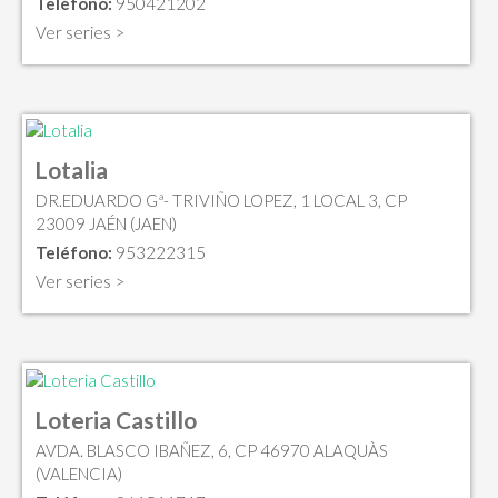
Teléfono:
950421202
Ver series >
Lotalia
DR.EDUARDO Gª- TRIVIÑO LOPEZ, 1 LOCAL 3, CP
23009 JAÉN (JAEN)
Teléfono:
953222315
Ver series >
Loteria Castillo
AVDA. BLASCO IBAÑEZ, 6, CP 46970 ALAQUÀS
(VALENCIA)