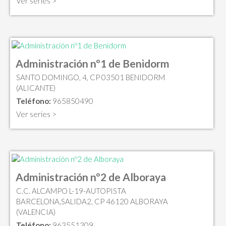
Ver series >
Administración nº1 de Benidorm
SANTO DOMINGO, 4, CP 03501 BENIDORM
(ALICANTE)
Teléfono:
965850490
Ver series >
Administración nº2 de Alboraya
C.C. ALCAMPO L-19-AUTOPISTA
BARCELONA,SALIDA2, CP 46120 ALBORAYA
(VALENCIA)
Teléfono:
963551309