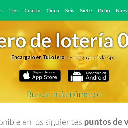
s
Tres
Cuatro
Cinco
Seis
Siete
Ocho
Nuev
ro de lotería 
Encargalo en TuLotero
, descarga gratis la App.
Buscar más números
nible en los siguientes
puntos de 