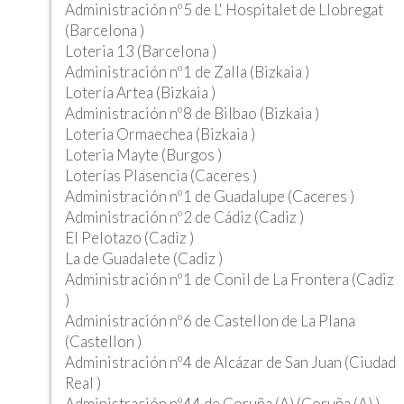
Administración nº5 de L' Hospitalet de Llobregat
(Barcelona )
Loteria 13 (Barcelona )
Administración nº1 de Zalla (Bizkaia )
Lotería Artea (Bizkaia )
Administración nº8 de Bilbao (Bizkaia )
Loteria Ormaechea (Bizkaia )
Loteria Mayte (Burgos )
Loterías Plasencia (Caceres )
Administración nº1 de Guadalupe (Caceres )
Administración nº2 de Cádiz (Cadiz )
El Pelotazo (Cadiz )
La de Guadalete (Cadiz )
Administración nº1 de Conil de La Frontera (Cadiz
)
Administración nº6 de Castellon de La Plana
(Castellon )
Administración nº4 de Alcázar de San Juan (Ciudad
Real )
Administración nº44 de Coruña (A) (Coruña (A) )