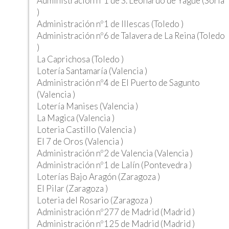
Administración nº1 de S. Leonardo de Yague (Soria
)
Administración nº1 de Illescas (Toledo )
Administración nº6 de Talavera de La Reina (Toledo
)
La Caprichosa (Toledo )
Lotería Santamaría (Valencia )
Administración nº4 de El Puerto de Sagunto
(Valencia )
Lotería Manises (Valencia )
La Magica (Valencia )
Loteria Castillo (Valencia )
El 7 de Oros (Valencia )
Administración nº2 de Valencia (Valencia )
Administración nº1 de Lalín (Pontevedra )
Loterías Bajo Aragón (Zaragoza )
El Pilar (Zaragoza )
Loteria del Rosario (Zaragoza )
Administración nº277 de Madrid (Madrid )
Administración nº125 de Madrid (Madrid )