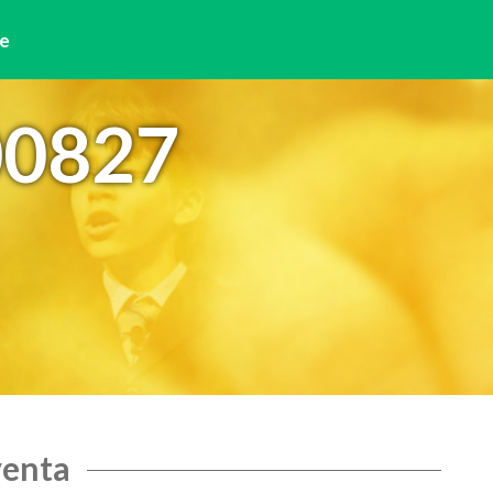
e
00827
venta