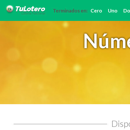
Terminados en:
Cero
Uno
Do
Núme
Dispo