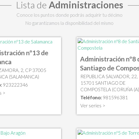
Lista de
Administraciones
Conoce los puntos donde podrás adquirir tu décimo
No garantizamos la disponibilidad del mismo
stración nº13 de
Administración nº8 
anca
Santiago de Compos
ZAMORA, 2, CP 37005
REPUBLICA SALVADOR, 22,
NCA (SALAMANCA)
15701 SANTIAGO DE
:
923222346
COMPOSTELA (CORUÑA (A)
s >
Teléfono:
981596381
Ver series >