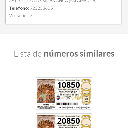
35 L-7, CP 37005 SALAMANCA (SALAMANCA)
Teléfono:
923253605
Ver series >
Lista de
números similares
10850
20850