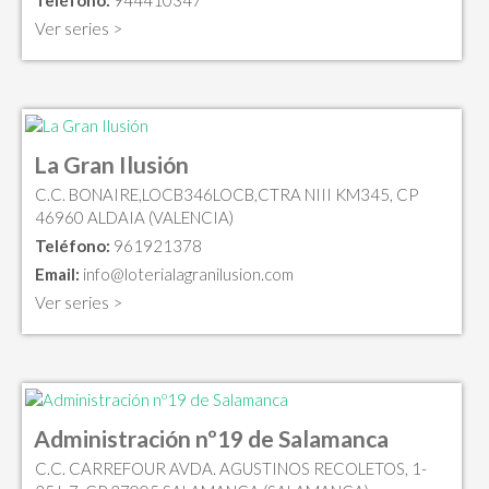
Teléfono:
944410347
Ver series >
La Gran Ilusión
C.C. BONAIRE,LOCB346LOCB,CTRA NIII KM345, CP
46960 ALDAIA (VALENCIA)
Teléfono:
961921378
Email:
info@loterialagranilusion.com
Ver series >
Administración nº19 de Salamanca
C.C. CARREFOUR AVDA. AGUSTINOS RECOLETOS, 1-