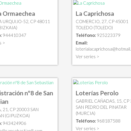
ia Ormaechea
La Caprichosa
 URQUIJO-52, CP 48011
COMERCIO, 27, CP 45001
BIZKAIA)
TOLEDO (TOLEDO)
:
944410347
Teléfono:
925223379
s >
Email:
loterialacaprichosa@hotmail
Ver series >
stración nº8 de San
Loterías Perolo
ian
GABRIEL CAÑADAS, 15, CP
SAN PEDRO DEL PINATAR
 21, CP 20003 SAN
(MURCIA)
AN (GIPUZKOA)
Teléfono:
968187588
:
943424906
Ver series >
fo@sansebastian8.com