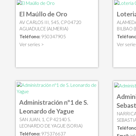
El Maúllo de Oro
Loter
AV CARLOS III, 545, CP 04720
ALAMEDA
AGUADULCE (ALMERIA)
BILBAO (
Teléfono:
950347905
Teléfono
Ver series >
Ver serie
Admini
Administración nº1 de S.
Sebast
Leonardo de Yague
NARRICA,
SAN JUAN, 1, CP 42140 S.
SEBASTI
LEONARDO DE YAGUE (SORIA)
Teléfono
Teléfono:
975376637
Email:
in