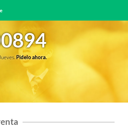
e
00894
 Jueves.
Pidelo ahora.
venta