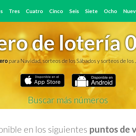
s
Tres
Cuatro
Cinco
Seis
Siete
Ocho
Nuev
ro de lotería 
ero
para Navidad, sorteos de los Sábados y sorteos de los
Buscar más números
nible en los siguientes
puntos de 