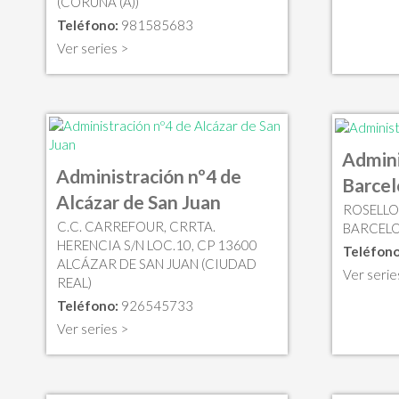
(CORUÑA (A))
Teléfono:
981585683
Ver series >
Admini
Administración nº4 de
Barce
Alcázar de San Juan
ROSELLO,
C.C. CARREFOUR, CRRTA.
BARCELO
HERENCIA S/N LOC.10, CP 13600
Teléfono
ALCÁZAR DE SAN JUAN (CIUDAD
Ver serie
REAL)
Teléfono:
926545733
Ver series >