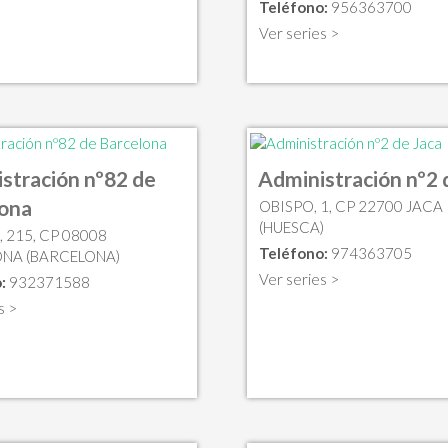
Teléfono:
956363700
Ver series >
stración nº82 de
Administración nº2 
lona
OBISPO, 1, CP 22700 JACA
(HUESCA)
 215, CP 08008
Teléfono:
974363705
NA (BARCELONA)
Ver series >
:
932371588
s >