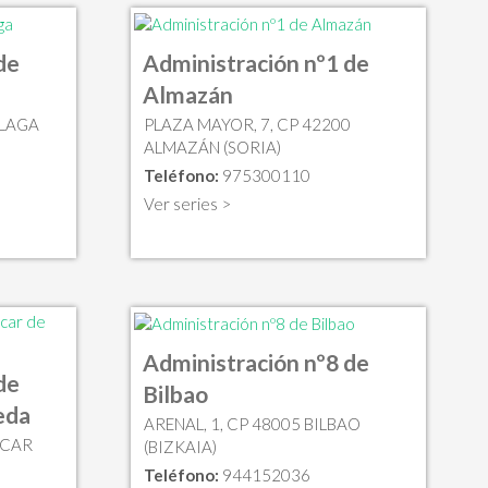
de
Administración nº1 de
Almazán
ÁLAGA
PLAZA MAYOR, 7, CP 42200
ALMAZÁN (SORIA)
Teléfono:
975300110
Ver series >
Administración nº8 de
de
Bilbao
eda
ARENAL, 1, CP 48005 BILBAO
ÚCAR
(BIZKAIA)
Teléfono:
944152036