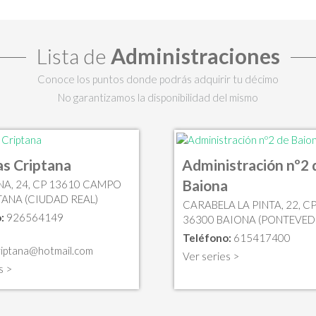
Lista de
Administraciones
Conoce los puntos donde podrás adquirir tu décimo
No garantizamos la disponibilidad del mismo
as Criptana
Administración nº2 
Baiona
NA, 24, CP 13610 CAMPO
TANA (CIUDAD REAL)
CARABELA LA PINTA, 22, C
:
926564149
36300 BAIONA (PONTEVED
Teléfono:
615417400
riptana@hotmail.com
Ver series >
s >