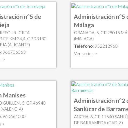
stración nº5 de
Administración nº5 
ieja
Málaga
RREFOUR -CRTA
GRANADA, 5, CP 29015 M
NTE KM 34,4, CP 03180
(MALAGA)
EJA (ALICANTE)
Teléfono:
952212960
:
966706063
Ver series >
s >
a Manises
Administración nº2 
 GUILLEM, 5, CP 46940
Sanlúcar de Barram
 (VALENCIA)
:
960661000
ANCHA, 6, CP 11540 SANL
DE BARRAMEDA (CADIZ)
s >