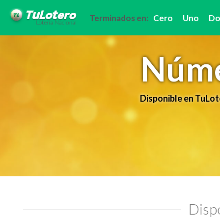
Terminados en:
Cero
Uno
Do
Núme
Disponible en TuLot
Dispo