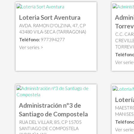
Loteria Sort Aventura
Admini
Torrev
AVDA. RAMON D'OLZINA, 47, CP
43480 VILA-SECA (TARRAGONA)
C.C. CA
Teléfono:
977394277
CREVILLE
TORREVI
Ver series >
Teléfono
Ver serie
Loterí
Administración nº3 de
MAESTRO
Santiago de Compostela
MANISES
Teléfono
RUA DEL VILLAR, 85, CP 15705
SANTIAGO DE COMPOSTELA
Ver serie