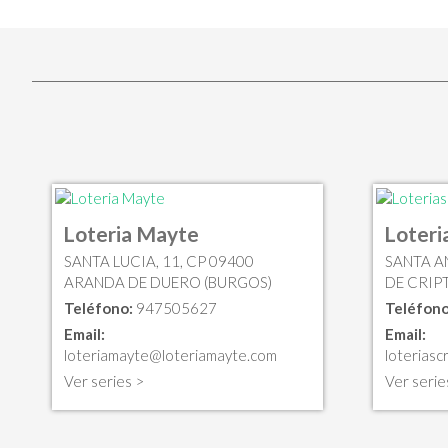
Loteria Mayte
Loteri
SANTA LUCIA, 11, CP 09400
SANTA A
ARANDA DE DUERO (BURGOS)
DE CRIP
Teléfono:
947505627
Teléfono
Email:
Email:
loteriamayte@loteriamayte.com
loteriasc
Ver series >
Ver serie