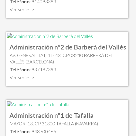
Teléfono:
914093383
Ver series >
Administración nº2 de Barberà del Vallès
AV. GENERALITAT, 41- 43, CP 08210 BARBERÀ DEL
VALLÈS (BARCELONA)
Teléfono:
937187393
Ver series >
Administración nº1 de Tafalla
MAYOR, 13, CP 31300 TAFALLA (NAVARRA)
Teléfono:
948700466