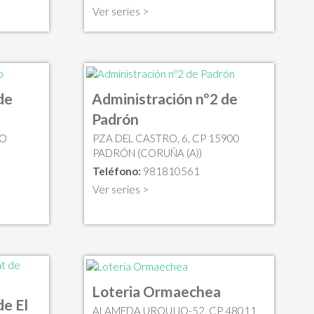
Ver series >
de
Administración nº2 de
Padrón
AO
PZA DEL CASTRO, 6, CP 15900
PADRÓN (CORUÑA (A))
Teléfono:
981810561
Ver series >
Loteria Ormaechea
de El
ALAMEDA URQUIJO-52, CP 48011