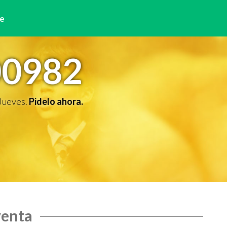
e
00982
 Jueves.
Pidelo ahora.
venta