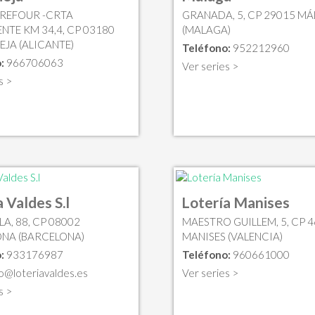
RREFOUR -CRTA
GRANADA, 5, CP 29015 M
NTE KM 34,4, CP 03180
(MALAGA)
EJA (ALICANTE)
Teléfono:
952212960
:
966706063
Ver series >
s >
 Valdes S.l
Lotería Manises
A, 88, CP 08002
MAESTRO GUILLEM, 5, CP 
NA (BARCELONA)
MANISES (VALENCIA)
:
933176987
Teléfono:
960661000
fo@loteriavaldes.es
Ver series >
s >