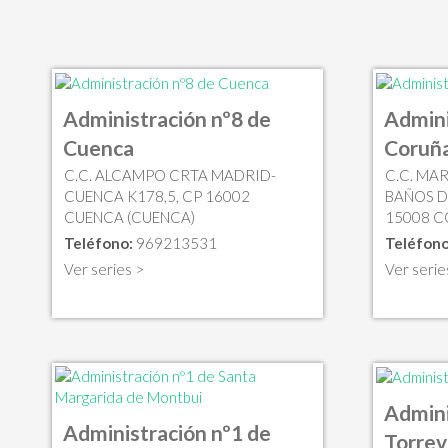
Administración nº8 de
Admini
Cuenca
Coruña
C.C. ALCAMPO CRTA MADRID-
C.C. MAR
CUENCA K178,5, CP 16002
BAÑOS DE
CUENCA (CUENCA)
15008 CO
Teléfono:
969213531
Teléfono
Ver series >
Ver serie
Admini
Administración nº1 de
Torrev