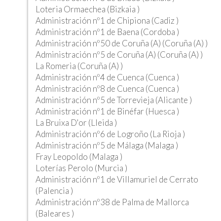
Loteria Ormaechea (Bizkaia )
Administración nº1 de Chipiona (Cadiz )
Administración nº1 de Baena (Cordoba )
Administración nº50 de Coruña (A) (Coruña (A) )
Administración nº5 de Coruña (A) (Coruña (A) )
La Romeria (Coruña (A) )
Administración nº4 de Cuenca (Cuenca )
Administración nº8 de Cuenca (Cuenca )
Administración nº5 de Torrevieja (Alicante )
Administración nº1 de Binéfar (Huesca )
La Bruixa D'or (Lleida )
Administración nº6 de Logroño (La Rioja )
Administración nº5 de Málaga (Malaga )
Fray Leopoldo (Malaga )
Loterías Perolo (Murcia )
Administración nº1 de Villamuriel de Cerrato
(Palencia )
Administración nº38 de Palma de Mallorca
(Baleares )