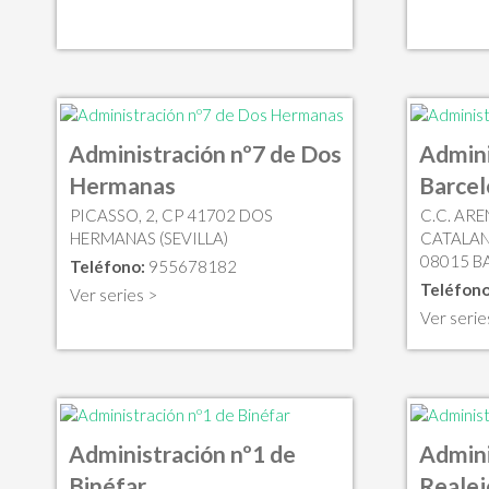
Administración nº7 de Dos
Admini
Hermanas
Barce
PICASSO, 2, CP 41702 DOS
C.C. AR
HERMANAS (SEVILLA)
CATALANE
08015 B
Teléfono:
955678182
Teléfono
Ver series >
Ver serie
Administración nº1 de
Admini
Binéfar
Realej