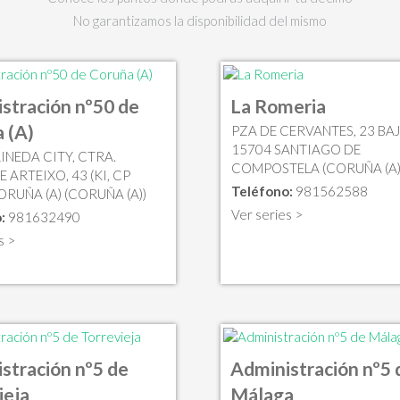
No garantizamos la disponibilidad del mismo
stración nº50 de
La Romeria
 (A)
PZA DE CERVANTES, 23 BAJ
15704 SANTIAGO DE
INEDA CITY, CTRA.
COMPOSTELA (CORUÑA (A)
 ARTEIXO, 43 (KI, CP
Teléfono:
981562588
RUÑA (A) (CORUÑA (A))
Ver series >
:
981632490
s >
stración nº5 de
Administración nº5 
ieja
Málaga