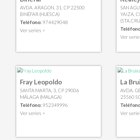
AVDA. ARAGON, 31, CP 22500
SAN AGUS
BINÉFAR (HUESCA)
YAIZA, C
(STA.CRU
Teléfono:
974429048
Teléfono
Ver series >
Ver serie
Fray Leopoldo
La Bru
SANTA MARTA, 3, CP 29006
AVDA. GE
MÁLAGA (MALAGA)
25560 SO
Teléfono:
952349996
Teléfono
Ver series >
Ver serie