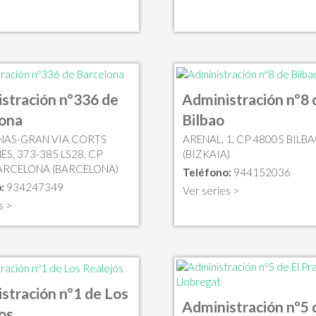
stración nº336 de
Administración nº8 
lona
Bilbao
ENAS-GRAN VIA CORTS
ARENAL, 1, CP 48005 BILB
S, 373-385 LS28, CP
(BIZKAIA)
ARCELONA (BARCELONA)
Teléfono:
944152036
:
934247349
Ver series >
s >
stración nº1 de Los
Administración nº5 
os