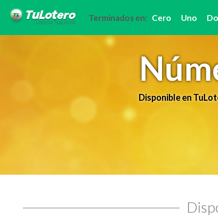
Terminados en:
Cero
Uno
Do
Núme
Disponible en TuLot
Dispo