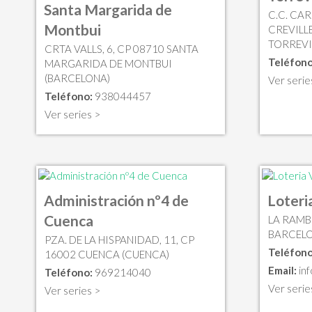
Santa Margarida de
C.C. CA
Montbui
CREVILLE
TORREVI
CRTA VALLS, 6, CP 08710 SANTA
Teléfono
MARGARIDA DE MONTBUI
(BARCELONA)
Ver serie
Teléfono:
938044457
Ver series >
Administración nº4 de
Loteria
Cuenca
LA RAMBL
BARCELO
PZA. DE LA HISPANIDAD, 11, CP
Teléfono
16002 CUENCA (CUENCA)
Email:
in
Teléfono:
969214040
Ver serie
Ver series >