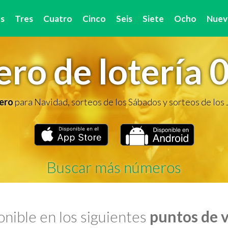
s
Tres
Cuatro
Cinco
Seis
Siete
Ocho
Nuev
ro de lotería 
ero
para Navidad, sorteos de los Sábados y sorteos de los
Buscar más números
nible en los siguientes
puntos de 