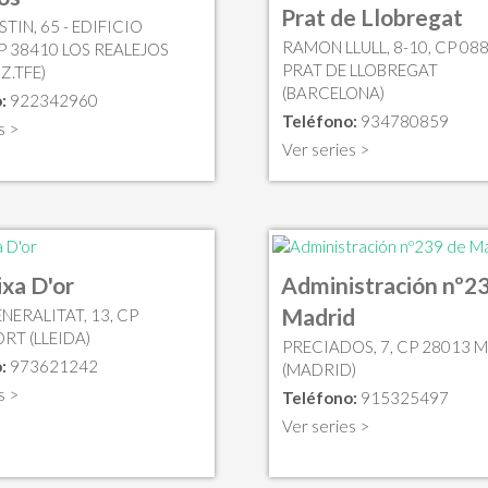
Prat de Llobregat
TIN, 65 - EDIFICIO
RAMON LLULL, 8-10, CP 088
P 38410 LOS REALEJOS
PRAT DE LLOBREGAT
Z.TFE)
(BARCELONA)
:
922342960
Teléfono:
934780859
s >
Ver series >
ixa D'or
Administración nº2
Madrid
NERALITAT, 13, CP
RT (LLEIDA)
PRECIADOS, 7, CP 28013 
:
973621242
(MADRID)
s >
Teléfono:
915325497
Ver series >