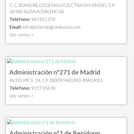
C.C. BONAIRE,LOCB346LOCB,CTRA NIII KM345, CP
46960 ALDAIA (VALENCIA)
Teléfono:
961921378
Email:
info@loterialagranilusion.com
Ver series >
Administración nº271 de Madrid
AV.FELIPE II, 24, CP 28009 MADRID (MADRID)
Teléfono:
911735638
Ver series >
Administración nº1 de Benidorm