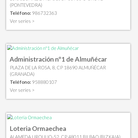
(PONTEVEDRA)
Teléfono:
986732363
Ver series >
Administración nº1 de Almuñécar
PLAZA DE LA ROSA, 8, CP 18690 ALMUÑÉCAR
(GRANADA)
Teléfono:
958880107
Ver series >
Loteria Ormaechea
ALAMEDA URQUIJO-52, CP 48011 BILBAO (BIZKAIA)