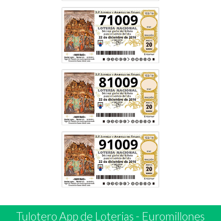
71009
81009
91009
Tulotero App de Loterias
-
Euromillones