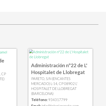
de
Administración nº22 de L'
Hospitalet de Llobregat
, CP
PARETO, S/N (ENCANTES
TE)
MERCADO) L-14, CP 08902 L'
HOSPITALET DE LLOBREGAT
(BARCELONA)
Teléfono:
934317799
Email:
info@loteriapareto.com