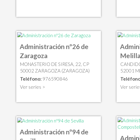
Administración nº26 de
Admini
Zaragoza
Melill
MONASTERIO DE SIRESA, 22, CP
CANDIDO 
50002 ZARAGOZA (ZARAGOZA)
52001 ME
Teléfono:
976590846
Teléfono
Ver series >
Ver serie
Administración nº94 de
Admini