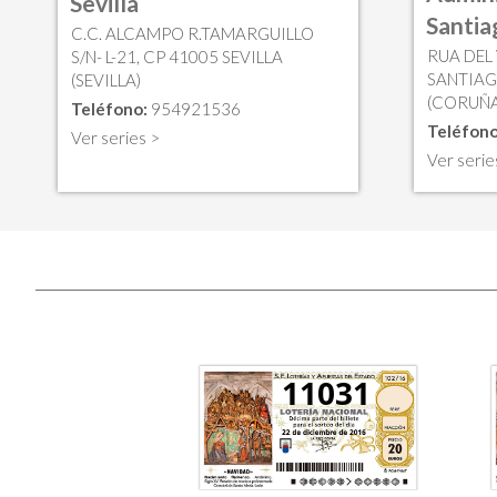
Sevilla
Santia
C.C. ALCAMPO R.TAMARGUILLO
RUA DEL 
S/N- L-21, CP 41005 SEVILLA
SANTIA
(SEVILLA)
(CORUÑA 
Teléfono:
954921536
Teléfono
Ver series >
Ver serie
11031