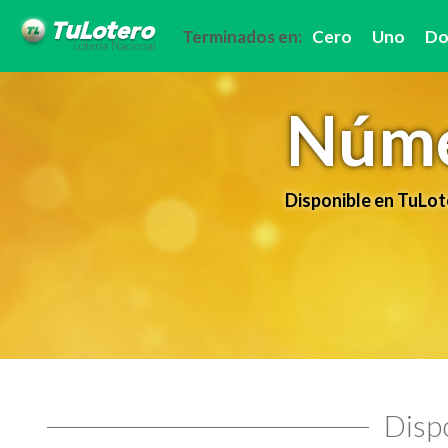
Terminados en:
Cero
Uno
Do
Núme
Disponible en TuLot
Dispo