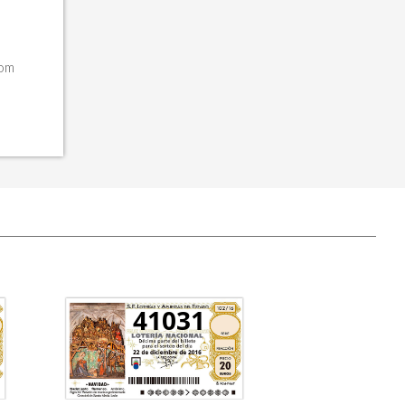
com
41031