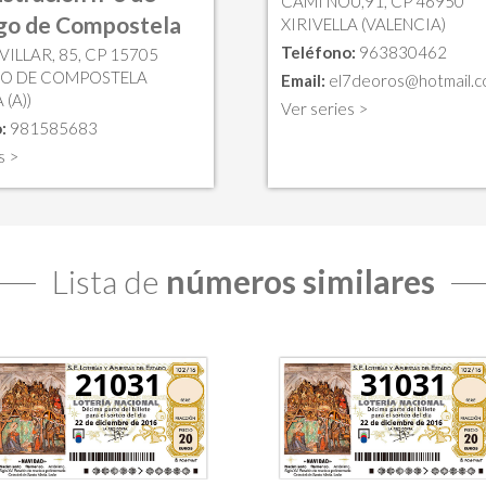
CAMI NOU,91, CP 46950
go de Compostela
XIRIVELLA (VALENCIA)
Teléfono:
963830462
VILLAR, 85, CP 15705
GO DE COMPOSTELA
Email:
el7deoros@hotmail.
(A))
Ver series >
:
981585683
s >
Lista de
números similares
21031
31031