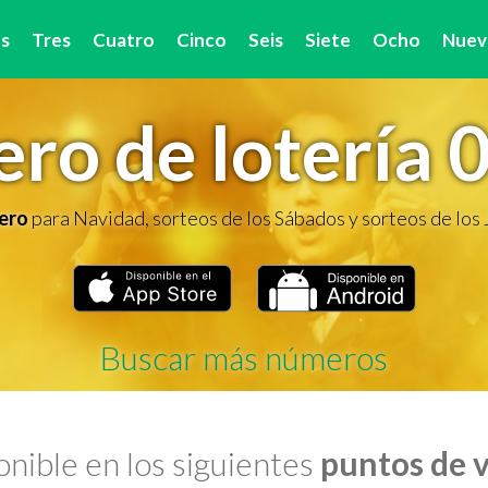
s
Tres
Cuatro
Cinco
Seis
Siete
Ocho
Nuev
ro de lotería 
ero
para Navidad, sorteos de los Sábados y sorteos de los
Buscar más números
nible en los siguientes
puntos de 