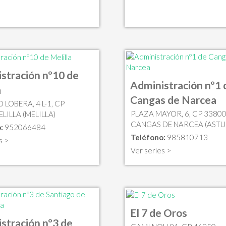
stración nº10 de
Administración nº1 
a
Cangas de Narcea
LOBERA, 4 L-1, CP
PLAZA MAYOR, 6, CP 3380
LILLA (MELILLA)
CANGAS DE NARCEA (ASTU
:
952066484
Teléfono:
985810713
s >
Ver series >
El 7 de Oros
stración nº3 de