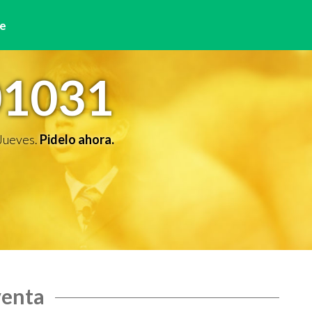
e
01031
 Jueves.
Pidelo ahora.
venta