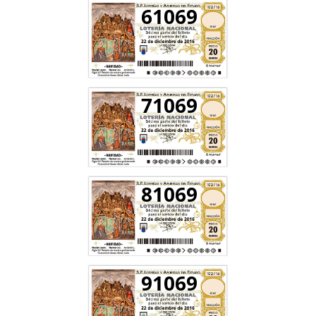
61069
71069
81069
91069