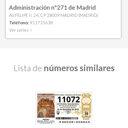
Administración nº271 de Madrid
AV.FELIPE II, 24, CP 28009 MADRID (MADRID)
Teléfono:
911735638
Ver series >
Lista de
números similares
11072