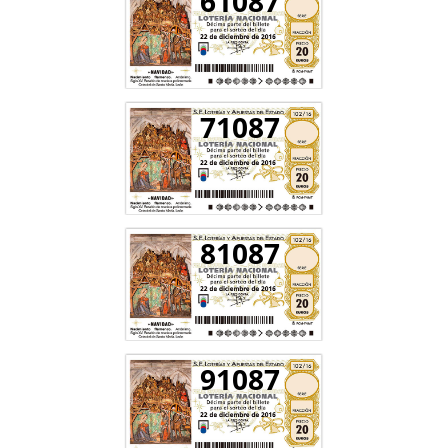
61087
71087
81087
91087