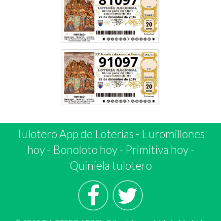
91097
Tulotero App de Loterias
-
Euromillones
hoy
-
Bonoloto hoy
-
Primitiva hoy
-
Quiniela tulotero