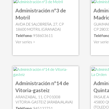
Administración nº3 de
Admini
Motril
Madri
AVDA DE SALOBREÑA, 27, CP
GUAIMARA
18600 MOTRIL (GRANADA)
CP 2803
Teléfono:
958603611
Teléfono
Ver series >
Ver serie
Administración nº14 de
Admini
Vitoria-gasteiz
Quinta
ARANZABAL, 11, CP 01008
PASAJE A
VITORIA-GASTEIZ (ARABA/ALAVA)
45800 Q
(TOLEDO
Teléfono:
945132751