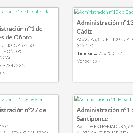
Administración nº13
stración nº1 de
Cádiz
es de Oñoro
ACACIAS, 8, CP 11007 CÁD
NG, 40, CP 37480
(CADIZ)
 DE OÑORO
Teléfono:
956200177
NCA)
Ver series >
:
923473215
s >
stración nº27 de
Administración nº1 
Santiponce
S CITI.
AVD. DE EXTREMADURA, 68
.S.JUSTA (LOCAL 6229),
41970 SANTIPONCE (SEVIL