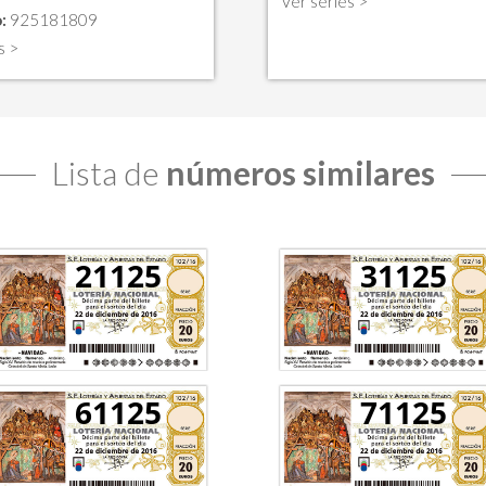
Ver series >
:
925181809
s >
Lista de
números similares
21125
31125
61125
71125