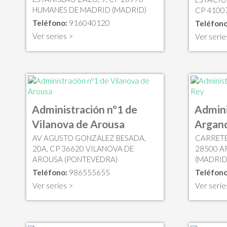
HUMANES DE MADRID (MADRID)
CP 41007
Teléfono:
916040120
Teléfono
Ver series >
Ver serie
Administración nº1 de
Admini
Vilanova de Arousa
Argand
AV AGUSTO GONZALEZ BESADA,
CARRETE
20A, CP 36620 VILANOVA DE
28500 A
AROUSA (PONTEVEDRA)
(MADRID
Teléfono:
986555655
Teléfono
Ver series >
Ver serie