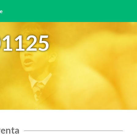
e
01125
venta