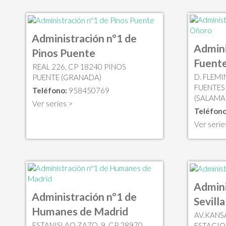
Administración nº1 de
Admini
Pinos Puente
Fuent
REAL 226, CP 18240 PINOS
D. FLEMI
PUENTE (GRANADA)
FUENTES
Teléfono:
958450769
(SALAMA
Ver series >
Teléfono
Ver serie
Admini
Administración nº1 de
Sevilla
Humanes de Madrid
AV.KANSA
ESTANISLAO ZAZO, 9, CP 28970
ESTACION