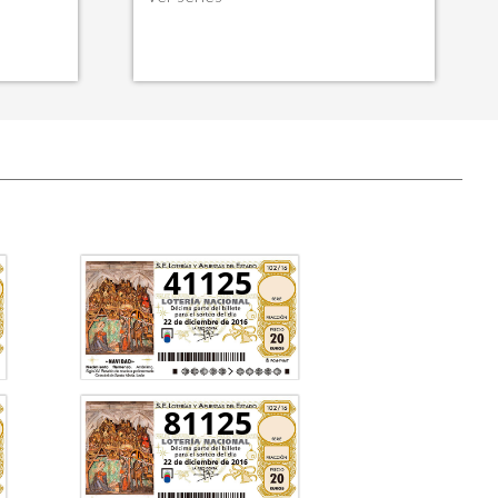
41125
81125