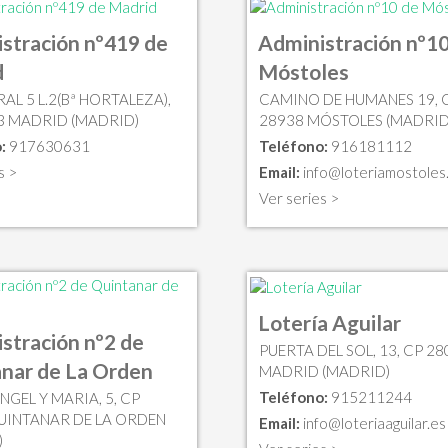
stración nº419 de
Administración nº10
d
Móstoles
L 5 L.2(Bª HORTALEZA),
CAMINO DE HUMANES 19, 
3 MADRID (MADRID)
28938 MÓSTOLES (MADRID
:
917630631
Teléfono:
916181112
s >
Email:
info@loteriamostoles
Ver series >
Lotería Aguilar
stración nº2 de
PUERTA DEL SOL, 13, CP 28
nar de La Orden
MADRID (MADRID)
Teléfono:
915211244
NGEL Y MARIA, 5, CP
UINTANAR DE LA ORDEN
Email:
info@loteriaaguilar.es
)