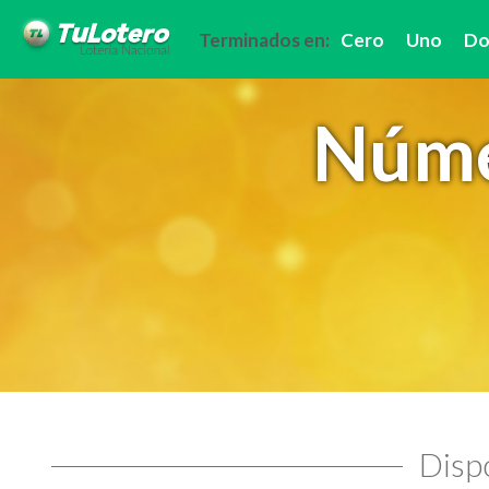
Terminados en:
Cero
Uno
Do
Núme
Dispo