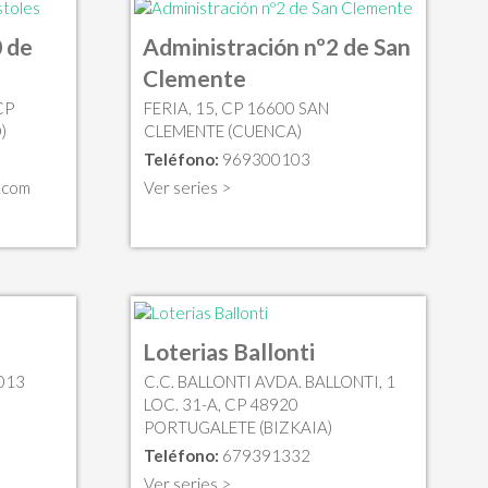
 de
Administración nº2 de San
Clemente
CP
FERIA, 15, CP 16600 SAN
)
CLEMENTE (CUENCA)
Teléfono:
969300103
.com
Ver series >
Loterias Ballonti
013
C.C. BALLONTI AVDA. BALLONTI, 1
LOC. 31-A, CP 48920
PORTUGALETE (BIZKAIA)
Teléfono:
679391332
Ver series >