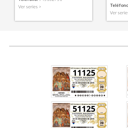
Teléfono
Ver series >
Ver serie
11125
51125