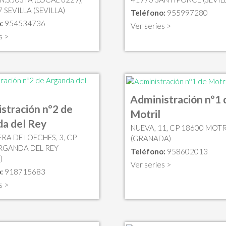
 SEVILLA (SEVILLA)
Teléfono:
955997280
:
954534736
Ver series >
s >
Administración nº1 
stración nº2 de
Motril
a del Rey
NUEVA, 11, CP 18600 MOTR
RA DE LOECHES, 3, CP
(GRANADA)
RGANDA DEL REY
Teléfono:
958602013
)
Ver series >
:
918715683
s >