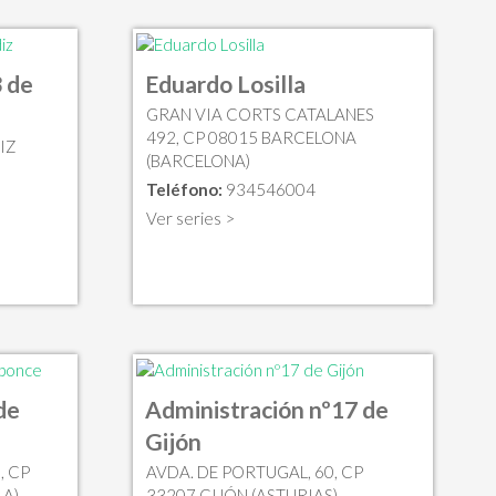
 de
Eduardo Losilla
GRAN VIA CORTS CATALANES
492, CP 08015 BARCELONA
IZ
(BARCELONA)
Teléfono:
934546004
Ver series >
de
Administración nº17 de
Gijón
, CP
AVDA. DE PORTUGAL, 60, CP
LA)
33207 GIJÓN (ASTURIAS)