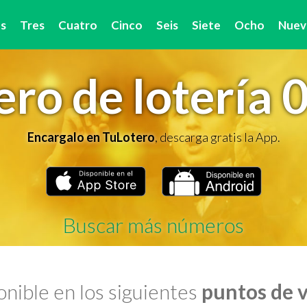
s
Tres
Cuatro
Cinco
Seis
Siete
Ocho
Nuev
ro de lotería 
Encargalo en TuLotero
, descarga gratis la App.
Buscar más números
nible en los siguientes
puntos de 