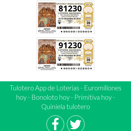
81230
91230
Tulotero App de Loterias
-
Euromillones
hoy
-
Bonoloto hoy
-
Primitiva hoy
-
Quiniela tulotero