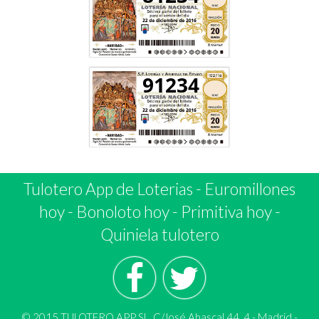
91234
Tulotero App de Loterias
-
Euromillones
hoy
-
Bonoloto hoy
-
Primitiva hoy
-
Quiniela tulotero
© 2015 TULOTERO APP SL. C/José Abascal 44, 4 - Madrid -