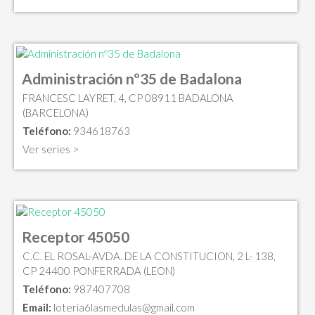
Administración nº35 de Badalona
FRANCESC LAYRET, 4, CP 08911 BADALONA
(BARCELONA)
Teléfono:
934618763
Ver series >
Receptor 45050
C.C. EL ROSAL-AVDA. DE LA CONSTITUCION, 2 L- 138,
CP 24400 PONFERRADA (LEON)
Teléfono:
987407708
Email:
loteria6lasmedulas@gmail.com