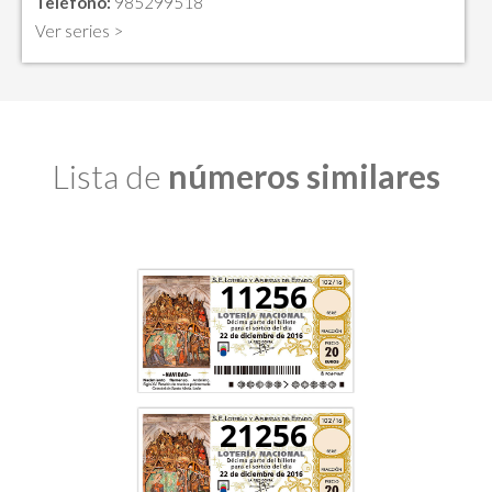
Teléfono:
985299518
Ver series >
Lista de
números similares
11256
21256