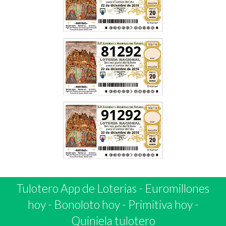
81292
91292
Tulotero App de Loterias
-
Euromillones
hoy
-
Bonoloto hoy
-
Primitiva hoy
-
Quiniela tulotero