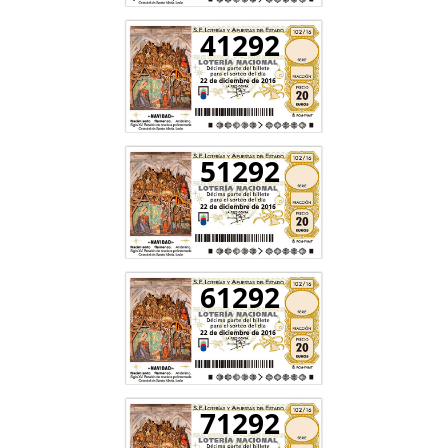
41292
51292
61292
71292