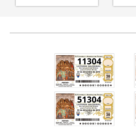
11304
51304