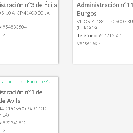
stración nº3 de Écija
Administración nº11
Burgos
S, 10 A, CP 41400 ÉCIJA
)
VITORIA, 184, CP 09007 
:
954830504
(BURGOS)
s >
Teléfono:
947213501
Ver series >
stración nº1 de
de Avila
44, CP 05600 BARCO DE
VILA)
:
920340810
s >