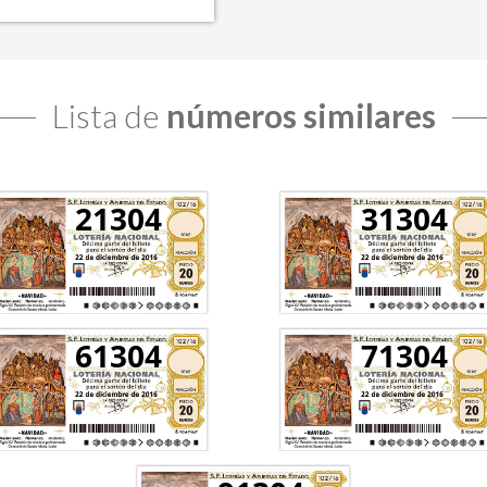
Lista de
números similares
21304
31304
61304
71304