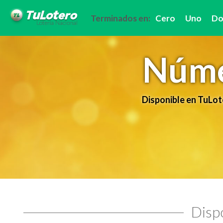
Terminados en:
Cero
Uno
Do
Núme
Disponible en TuLot
Dispo