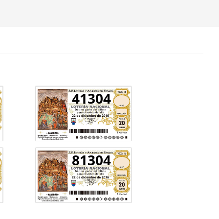
41304
81304