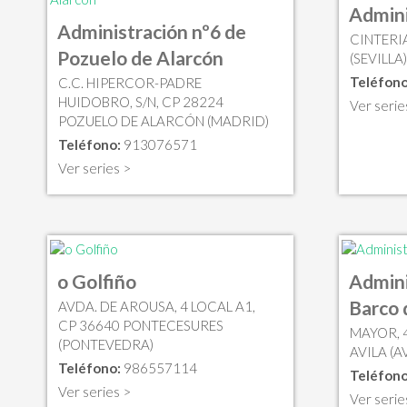
Admini
Administración nº6 de
CINTERIA
Pozuelo de Alarcón
(SEVILLA
Teléfono
C.C. HIPERCOR-PADRE
HUIDOBRO, S/N, CP 28224
Ver serie
POZUELO DE ALARCÓN (MADRID)
Teléfono:
913076571
Ver series >
o Golfiño
Admini
Barco 
AVDA. DE AROUSA, 4 LOCAL A1,
CP 36640 PONTECESURES
MAYOR, 
(PONTEVEDRA)
AVILA (A
Teléfono:
986557114
Teléfono
Ver series >
Ver serie