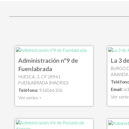
Administración nº9 de
La 3 d
Fuenlabrada
BURGO D
ARANDA 
HUESCA, 3, CP 28941
Teléfono
FUENLABRADA (MADRID)
Email:
la
Teléfono:
916066106
Ver serie
Ver series >