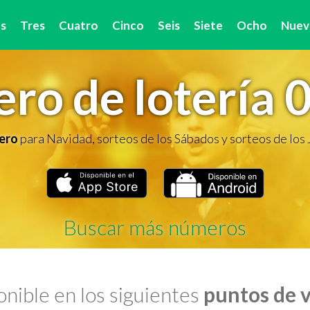
s
Tres
Cuatro
Cinco
Seis
Siete
Ocho
Nuev
ro de lotería 
ero
para Navidad, sorteos de los Sábados y sorteos de los
Buscar más números
nible en los siguientes
puntos de 