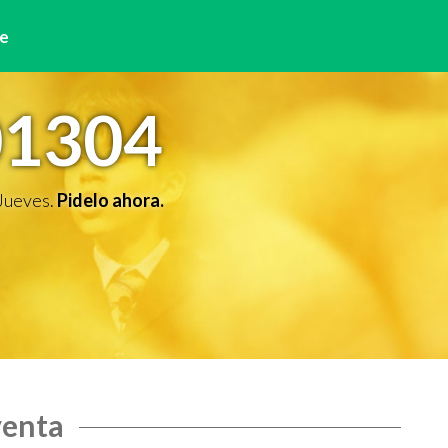
e
01304
 Jueves.
Pidelo ahora.
venta