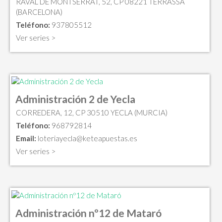
RAVAL DE MONTSERRAT, 52, CP 08221 TERRASSA
(BARCELONA)
Teléfono:
937805512
Ver series >
Administración 2 de Yecla
CORREDERA, 12, CP 30510 YECLA (MURCIA)
Teléfono:
968792814
Email:
loteriayecla@keteapuestas.es
Ver series >
Administración nº12 de Mataró