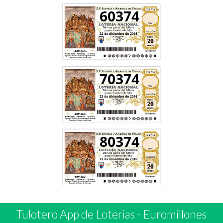
60374
70374
80374
Tulotero App de Loterias
-
Euromillones