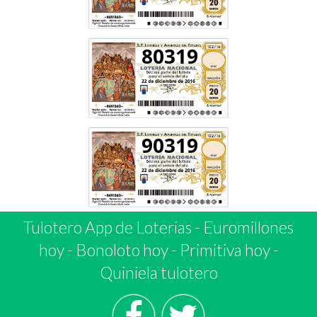
80319
90319
Tulotero App de Loterias
-
Euromillones
hoy
-
Bonoloto hoy
-
Primitiva hoy
-
Quiniela tulotero