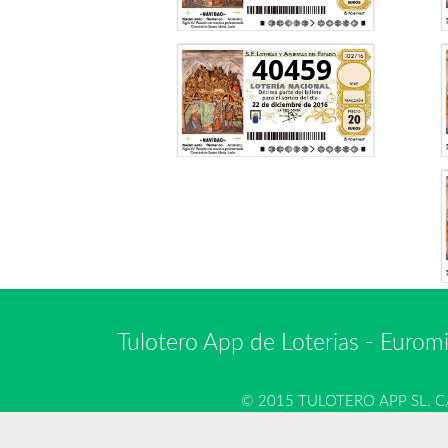
40459
Tulotero App de Loterias
-
Euromi
© 2015 TULOTERO APP SL. C/Jos