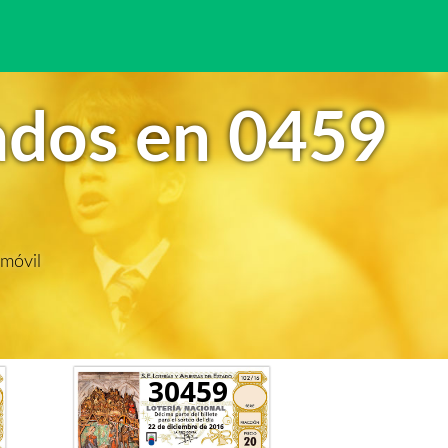
ados en 0459
 móvil
30459