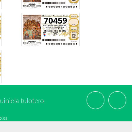
70459
uiniela tulotero
o.es