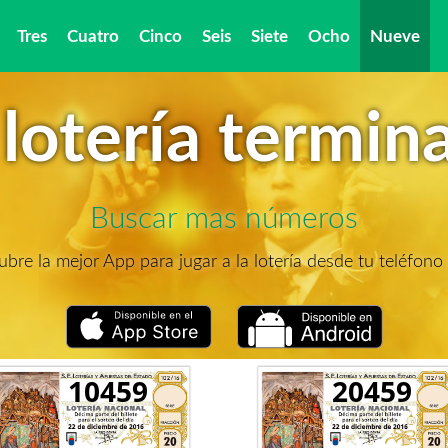
Tres
Cuatro
Cinco
Seis
Siete
Ocho
Nueve
lotería termin
Buscar mas números
bre la mejor App para jugar a la lotería desde tu teléfono
10459
20459