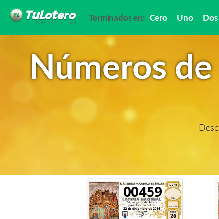
Terminados en:
Cero
Uno
Dos
Números de 
Descu
00459