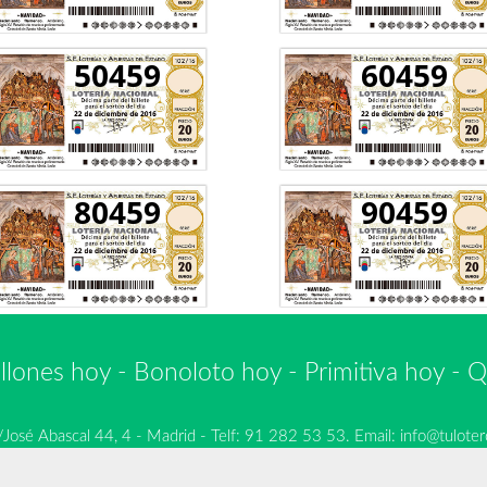
50459
60459
80459
90459
llones hoy
-
Bonoloto hoy
-
Primitiva hoy
-
Q
é Abascal 44, 4 - Madrid - Telf: 91 282 53 53. Email:
info@tuloter