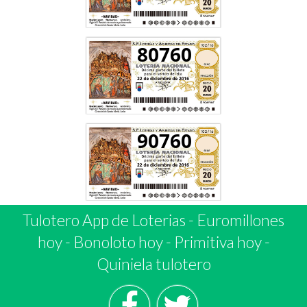
80760
90760
Tulotero App de Loterias
-
Euromillones
hoy
-
Bonoloto hoy
-
Primitiva hoy
-
Quiniela tulotero