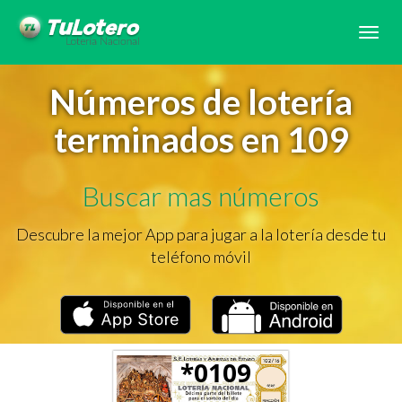
Tog
navi
Números de lotería
terminados en 109
Buscar mas números
Descubre la mejor App para jugar a la lotería desde tu
teléfono móvil
*0109