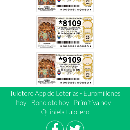
*8109
*9109
Tulotero App de Loterias
-
Euromillones
hoy
-
Bonoloto hoy
-
Primitiva hoy
-
Quiniela tulotero