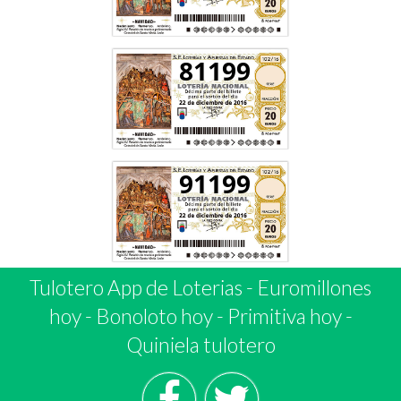
81199
91199
Tulotero App de Loterias
-
Euromillones
hoy
-
Bonoloto hoy
-
Primitiva hoy
-
Quiniela tulotero