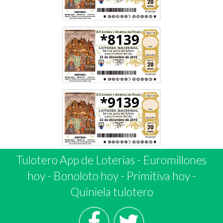
*8139
*9139
Tulotero App de Loterias
-
Euromillones
hoy
-
Bonoloto hoy
-
Primitiva hoy
-
Quiniela tulotero