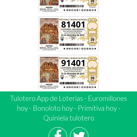
81401
91401
Tulotero App de Loterias
-
Euromillones
hoy
-
Bonoloto hoy
-
Primitiva hoy
-
Quiniela tulotero