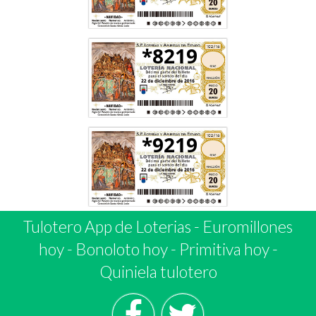
*8219
*9219
Tulotero App de Loterias
-
Euromillones
hoy
-
Bonoloto hoy
-
Primitiva hoy
-
Quiniela tulotero