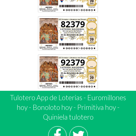
82379
92379
Tulotero App de Loterias
-
Euromillones
hoy
-
Bonoloto hoy
-
Primitiva hoy
-
Quiniela tulotero