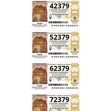
42379
52379
62379
72379