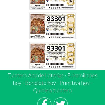
83301
93301
Tulotero App de Loterias
-
Euromillones
hoy
-
Bonoloto hoy
-
Primitiva hoy
-
Quiniela tulotero