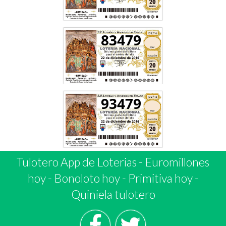
83479
93479
Tulotero App de Loterias
-
Euromillones
hoy
-
Bonoloto hoy
-
Primitiva hoy
-
Quiniela tulotero