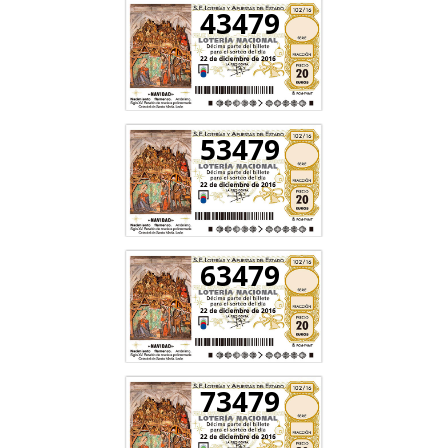
43479
53479
63479
73479