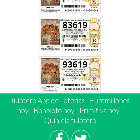
83619
93619
Tulotero App de Loterias
-
Euromillones
hoy
-
Bonoloto hoy
-
Primitiva hoy
-
Quiniela tulotero