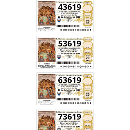
43619
53619
63619
73619