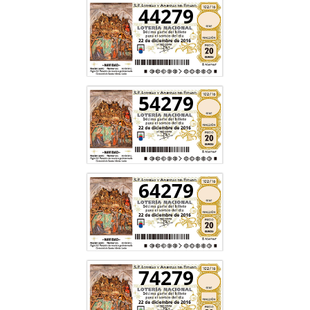
44279
54279
64279
74279