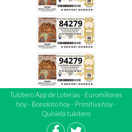
84279
94279
Tulotero App de Loterias
-
Euromillones
hoy
-
Bonoloto hoy
-
Primitiva hoy
-
Quiniela tulotero