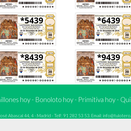
*5439
*6439
*8439
*9439
llones hoy
-
Bonoloto hoy
-
Primitiva hoy
-
Qui
 Abascal 44, 4 - Madrid - Telf: 91 282 53 53. Email:
info@tulotero