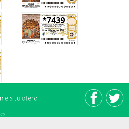
*7439
niela tulotero
.es