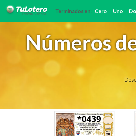
Terminados en:
Cero
Uno
Do
Números de 
Descu
*0439