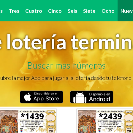
s
Tres
Cuatro
Cinco
Seis
Siete
Ocho
Nuev
lotería termi
Buscar mas números
bre la mejor App para jugar a la lotería desde tu teléfono
*1439
*2439