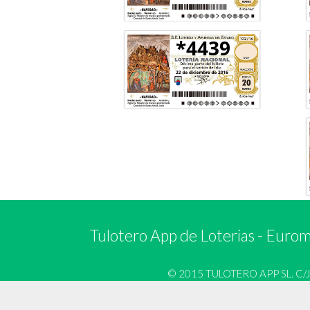
*4439
Tulotero App de Loterias
-
Euromi
© 2015 TULOTERO APP SL. C/José