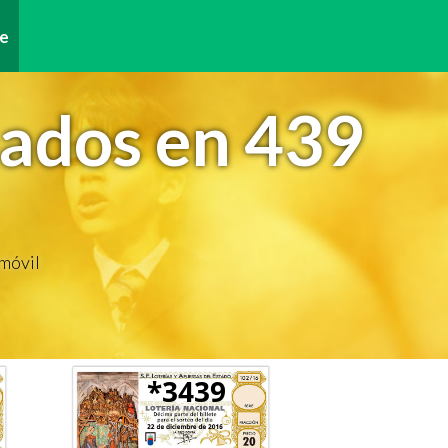
e
nados en 439
 móvil
*3439