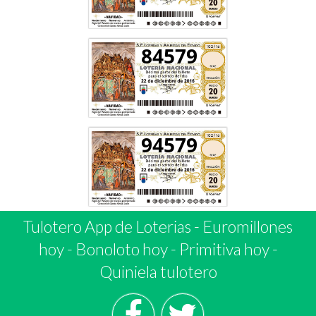
84579
94579
Tulotero App de Loterias
-
Euromillones
hoy
-
Bonoloto hoy
-
Primitiva hoy
-
Quiniela tulotero