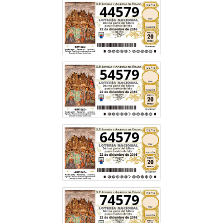
44579
54579
64579
74579