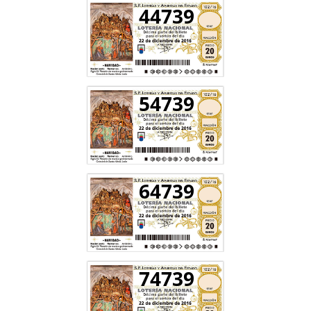
44739
54739
64739
74739