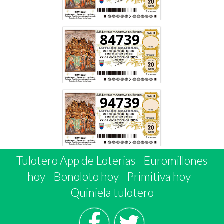
84739
94739
Tulotero App de Loterias
-
Euromillones
hoy
-
Bonoloto hoy
-
Primitiva hoy
-
Quiniela tulotero