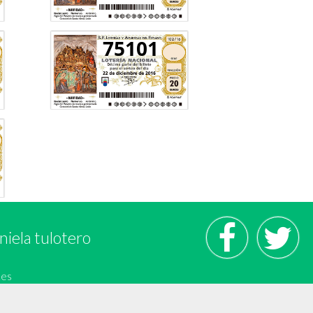
75101
niela tulotero
.es