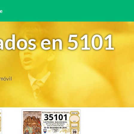
e
ados en 5101
 móvil
35101