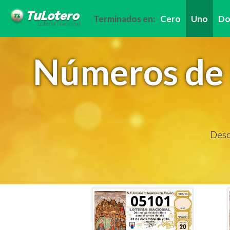
Terminados en:
Cero
Uno
Do
Números de 
Descu
05101