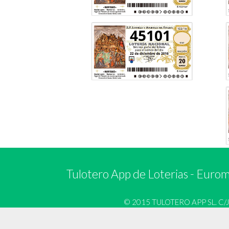
45101
Tulotero App de Loterias
-
Euromi
© 2015 TULOTERO APP SL. C/José