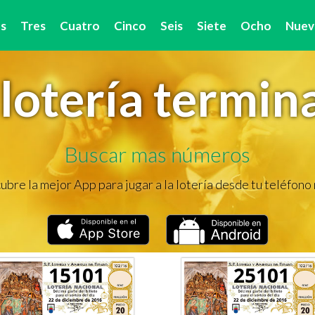
s
Tres
Cuatro
Cinco
Seis
Siete
Ocho
Nuev
lotería termin
Buscar mas números
bre la mejor App para jugar a la lotería desde tu teléfono
15101
25101