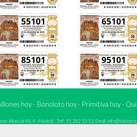
55101
65101
85101
95101
llones hoy
-
Bonoloto hoy
-
Primitiva hoy
-
Qui
 Abascal 44, 4 - Madrid - Telf: 91 282 53 53. Email:
info@tulotero