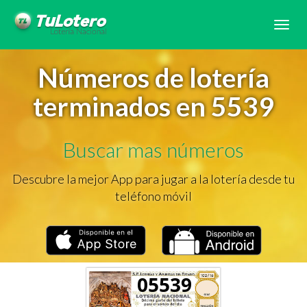
Tog
navi
Números de lotería
terminados en 5539
Buscar mas números
Descubre la mejor App para jugar a la lotería desde tu
teléfono móvil
05539