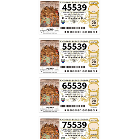
45539
55539
65539
75539