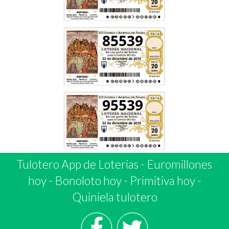
85539
95539
Tulotero App de Loterias
-
Euromillones
hoy
-
Bonoloto hoy
-
Primitiva hoy
-
Quiniela tulotero