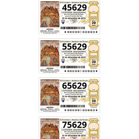
45629
55629
65629
75629