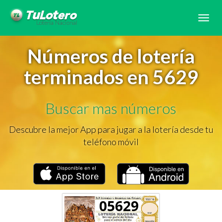
Tog
navi
Números de lotería
terminados en 5629
Buscar mas números
Descubre la mejor App para jugar a la lotería desde tu
teléfono móvil
05629