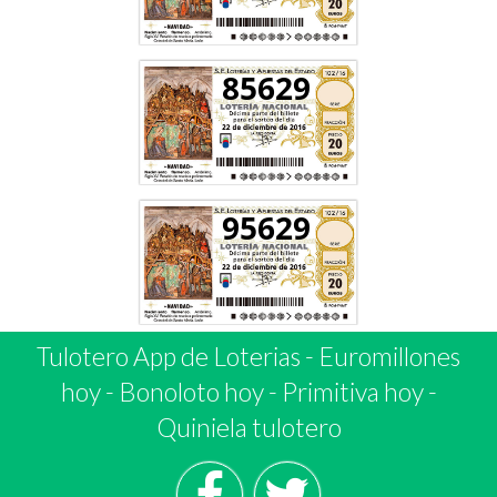
85629
95629
Tulotero App de Loterias
-
Euromillones
hoy
-
Bonoloto hoy
-
Primitiva hoy
-
Quiniela tulotero